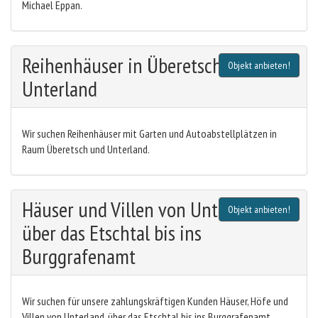
Michael Eppan.
Reihenhäuser in Überetsch und
Objekt anbieten!
Unterland
Wir suchen Reihenhäuser mit Garten und Autoabstellplätzen in
Raum Überetsch und Unterland.
Häuser und Villen von Unterland
Objekt anbieten!
über das Etschtal bis ins
Burggrafenamt
Wir suchen für unsere zahlungskräftigen Kunden Häuser, Höfe und
Villen von Unterland, über das Etschtal bis ins Burggrafenamt.