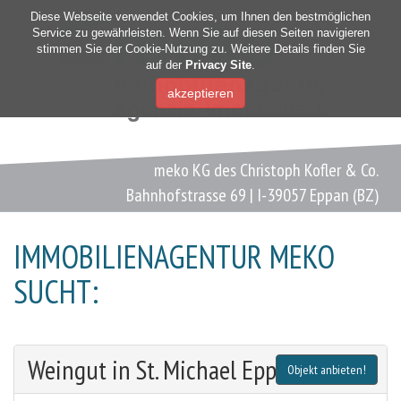
Diese Webseite verwendet Cookies, um Ihnen den bestmöglichen
Service zu gewährleisten. Wenn Sie auf diesen Seiten navigieren
DE
|
IT
stimmen Sie der Cookie-Nutzung zu. Weitere Details finden Sie
auf der
Privacy Site
.
meko KG des Christoph Kofler & Co.
Bahnhofstrasse 69 | I-39057 Eppan (BZ)
IMMOBILIENAGENTUR MEKO
SUCHT:
Weingut in St. Michael Eppan
Objekt anbieten!